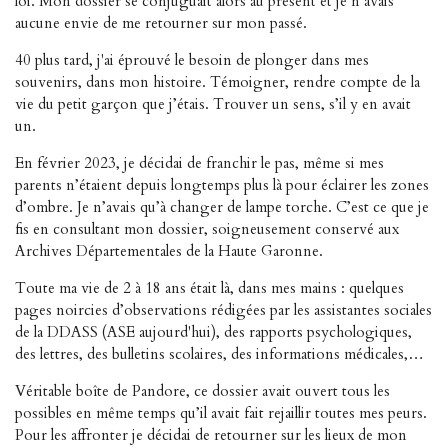
loi. Mon dossier se conjuguait alors au présent et je n’avais
aucune envie de me retourner sur mon passé.
40 plus tard, j'ai éprouvé le besoin de plonger dans mes
souvenirs, dans mon histoire. Témoigner, rendre compte de la
vie du petit garçon que j’étais. Trouver un sens, s’il y en avait
un.
En février 2023, je décidai de franchir le pas, même si mes
parents n’étaient depuis longtemps plus là pour éclairer les zones
d’ombre. Je n’avais qu’à changer de lampe torche.
C’est ce que je
fis en consultant mon dossier, soigneusement conservé aux
Archives Départementales de la Haute Garonne.
Toute ma vie de 2 à 18 ans était là, dans mes mains : quelques
pages noircies d’observations rédigées par les assistantes sociales
de la DDASS (ASE aujourd'hui), des rapports psychologiques,
des lettres, des bulletins scolaires, des informations médicales,…
Véritable boîte de Pandore, ce dossier avait ouvert tous les
possibles en même temps qu’il avait fait rejaillir toutes mes peurs.
Pour les affronter je décidai de retourner sur les lieux de mon